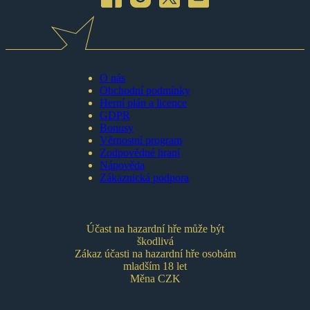
O nás
Obchodní podmínky
Herní plán a licence
GDPR
Bonusy
Věrnostní program
Zodpovědné hraní
Nápověda
Zákaznická podpora
Účast na hazardní hře může být
škodlivá
Zákaz účasti na hazardní hře osobám
mladším 18 let
Měna CZK