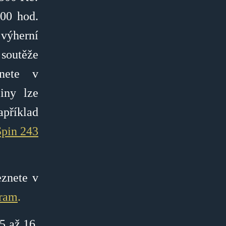
:00 hod.
 výherní
soutěže
nete v
iny lze
apříklad
Spin 243
eznete v
gram
.
5 až 16.