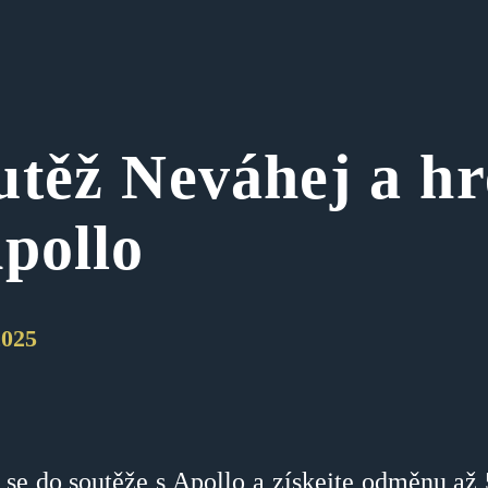
utěž Neváhej a hr
Apollo
2025
 se do soutěže s Apollo a získejte odměnu až