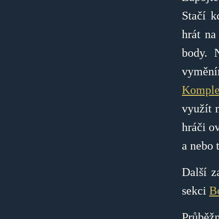
Stačí k
hrát na
body. 
vyměn
Komple
využít 
hráči o
a nebo 
Další z
sekci
B
Průběžn