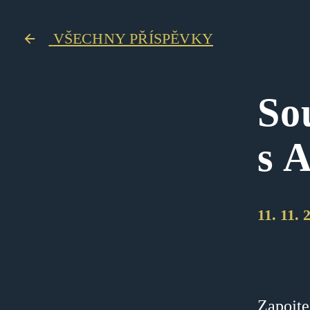
VŠECHNY PŘÍSPĚVKY
So
s 
11. 11. 
Zapojte