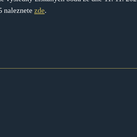
5 naleznete
zde
.