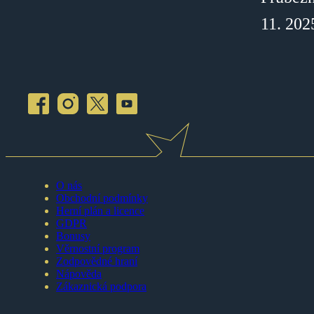
11. 202
O nás
Obchodní podmínky
Herní plán a licence
GDPR
Bonusy
Věrnostní program
Zodpovědné hraní
Nápověda
Zákaznická podpora