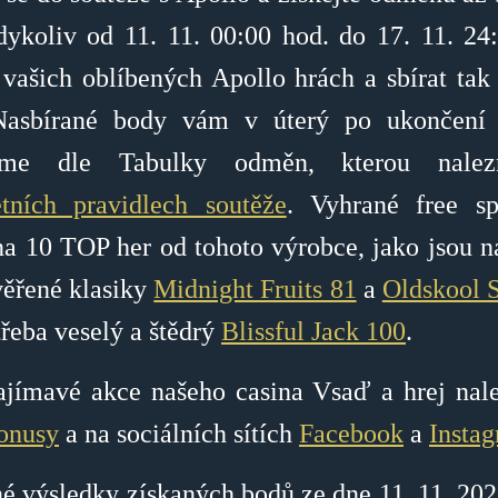
dykoliv od 11. 11. 00:00 hod. do 17. 11. 24
 vašich oblíbených Apollo hrách a sbírat tak
Nasbírané body vám v úterý po ukončení 
íme dle Tabulky odměn, kterou nalez
tních pravidlech soutěže
. Vyhrané free sp
na 10 TOP her od tohoto výrobce, jako jsou n
věřené klasiky
Midnight Fruits 81
a
Oldskool 
třeba veselý a štědrý
Blissful Jack 100
.
ajímavé akce našeho casina Vsaď a hrej nal
onusy
a na sociálních sítích
Facebook
a
Insta
é výsledky získaných bodů ze dne 11. 11. 202