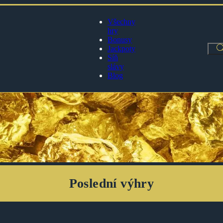
Všechny
hry
Bonusy
Jackpoty
Síň
slávy
Blog
Poslední výhry