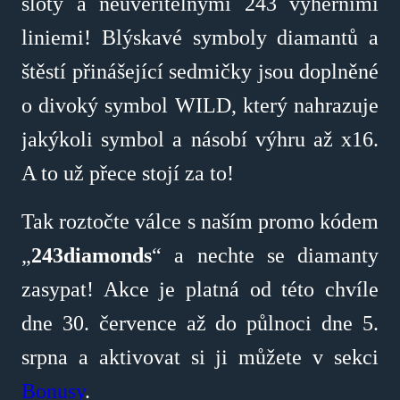
sloty a neuvěřitelnými 243 výherními
liniemi! Blýskavé symboly diamantů a
štěstí přinášející sedmičky jsou doplněné
o divoký symbol WILD, který nahrazuje
jakýkoli symbol a násobí výhru až x16.
A to už přece stojí za to!
Tak roztočte válce s naším promo kódem
„
243diamonds
“ a nechte se diamanty
zasypat! Akce je platná od této chvíle
dne 30. července až do půlnoci dne 5.
srpna a aktivovat si ji můžete v sekci
Bonusy
.