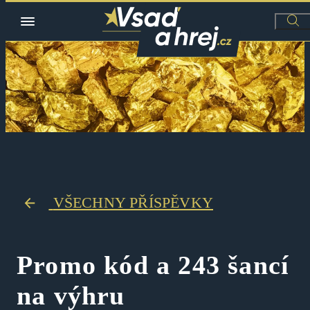
VŠECHNY PŘÍSPĚVKY
Promo kód a 243 šancí
na výhru