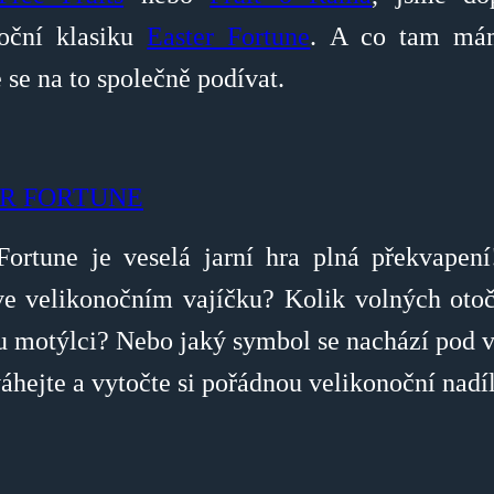
noční klasiku
Easter Fortune
. A co tam má
se na to společně podívat.
R FORTUNE
Fortune je veselá jarní hra plná překvapen
ve velikonočním vajíčku? Kolik volných oto
u motýlci? Nebo jaký symbol se nachází pod
áhejte a vytočte si pořádnou velikonoční nadí