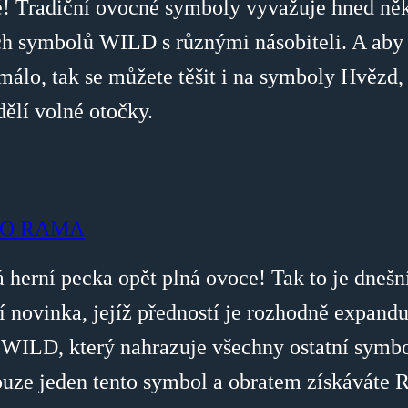
é! Tradiční ovocné symboly vyvažuje hned ně
h symbolů WILD s různými násobiteli. A aby
málo, tak se můžete těšit i na symboly Hvězd,
ělí volné otočky.
 O RAMA
 herní pecka opět plná ovoce! Tak to je dnešn
í novinka, jejíž předností je rozhodně expandu
WILD, který nahrazuje všechny ostatní symbo
ouze jeden tento symbol a obratem získáváte