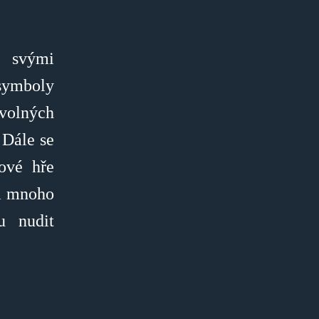
í svými
 symboly
volných
 Dále se
ové hře
a mnoho
u nudit