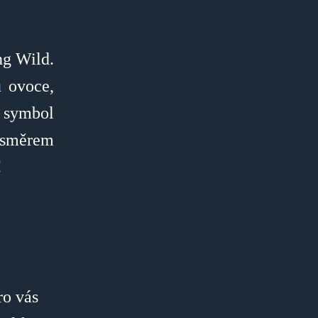
ng Wild.
u ovoce,
 symbol
 směrem
!
ro vás